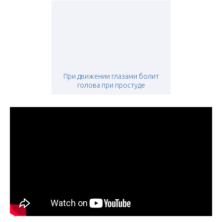
При движении глазами болит
голова при простуде