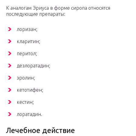
К аналогам Эриуса в форме сиропа относятся
последующие препараты:
лоризан;
кларитин;
перитол;
дезлоратадин;
эролин;
кетотифен;
кестин;
лоратадин.
Лечебное действие