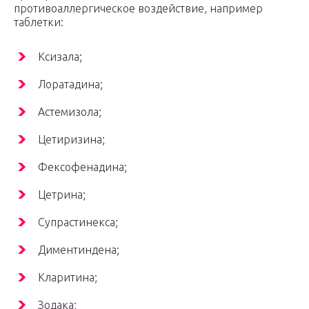
противоаллергическое воздействие, например
таблетки:
Ксизала;
Лоратадина;
Астемизола;
Цетиризина;
Фексофенадина;
Цетрина;
Супрастинекса;
Диментиндена;
Кларитина;
Зодака;