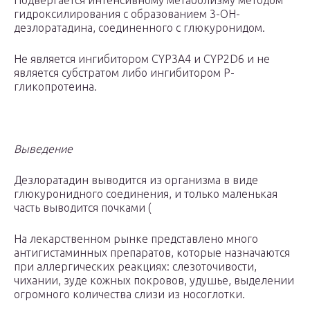
Подвергается интенсивному метаболизму методом
гидроксилирования с образованием 3-ОН-
дезлоратадина, соединенного с глюкуронидом.
Не является ингибитором CYP3A4 и CYP2D6 и не
является субстратом либо ингибитором Р-
гликопротеина.
Выведение
Дезлоратадин выводится из организма в виде
глюкуронидного соединения, и только маленькая
часть выводится почками (
На лекарственном рынке представлено много
антигистаминных препаратов, которые назначаются
при аллергических реакциях: слезоточивости,
чихании, зуде кожных покровов, удушье, выделении
огромного количества слизи из носоглотки.