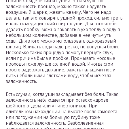
гнойных выделений из ушей. Чтобы чувство
заложенности прошло, можно также надувать
воздушный шарик, жевать жвачку. Чего не надо
делать, так это ковырять ушной проход, сильно греть
и капать медицинский спирт в уши. Для того чтобы
удалить пробку, можно закапать в ухо теплую воду в
небольшом количестве, добавив в нее чуть-чуть
соды. Для этого можно использовать одноразовый
шприц. Вливать воду надо резко, не допуская боли.
Несколько таких процедур помогут вернуть слух,
если причина была в пробке. Промывать носовые
проходы тоже лучше соленой водой. Иногда стоит
просто задержать дыхание, зажать пальцами нос и
пить небольшими глотками воду, чтобы исчезла
заложенность.
Есть случаи, когда уши закладывает без боли. Такая
заложенность наблюдается при остеохондрозе
шейного отдела или у гипертоников. При
длительном нахождении на высоте после самолета
или погружении на большую глубину тоже
наблюдается заложенность. Безболезненная
заложенность ушей является также одним из