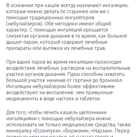
В основном при кашле всегда назначают ингаляции,
которые можно делать по старинке или же с
помощью традиционных ингаляторов
(небулайзеров). Обе методики имеют общий
характер. С помощью ингаляций орошается
слизистая органов дыхания в то время, как больной
дышит паром, который содержит лечебные
препараты или вытяжки из лечебных трав.
При вдохе паров во время ингаляции происходит
воздействие лечебных растворов на воспалительные
участки органов дыхания. Пары способны охватить
большой участок начиная от гортани до бронхиол.
Ингаляции небулайзером более эффективнее
воздействуют на воспаление, чем привычные
медикаменты в виде настоек и таблеток.
Для того, чтобы лечить кашель щелочными
ингаляциями с помощью небулайзера можно
использовать не только медицинские средства, также
минералку «Ессентуки», «Боржоми», «Нарзан». Перед
применением минералки, её сначала греют и