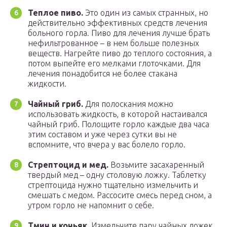
Теплое пиво.
Это один из самых странных, но
действительно эффективных средств лечения
больного горла. Пиво для лечения лучше брать
нефильтрованное – в нем больше полезных
веществ. Нагрейте пиво до теплого состояния, а
потом выпейте его мелками глоточками. Для
лечения понадобится не более стакана
жидкости.
Чайный гриб.
Для полоскания можно
использовать жидкость, в которой настаивался
чайный гриб. Полощите горло каждые два часа
этим составом и уже через сутки вы не
вспомните, что вчера у вас болело горло.
Стрептоцид и мед.
Возьмите засахаренный
твердый мед – одну столовую ложку. Таблетку
стрептоцида нужно тщательно измельчить и
смешать с медом. Рассосите смесь перед сном, а
утром горло не напомнит о себе.
Тмин и коньяк.
Измельчите пару чайных ложек