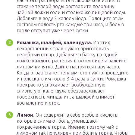
для этого раствора есть в любом хозяйстве. В
стакане теплой воды растворите половину
чайной ложки соли и столько же пищевой соды.
Добавьте в воду 5 капель йода. Полощите этим
составом полость рта каждые три часа, и боль в
горле отступит уже через сутки.
Ромашка, шалфей, календула.
Из этих
лекарственных трав нужно приготовить
целебный отвар. Добавьте в банку по одной
ложке каждого растения в сухом виде и залейте
литром кипятка. Дайте настояться пару часов.
Когда отвар станет теплым, его нужно процедить
и полоскать им горло 3-4 раза в сутки. Ромашка
прекрасно успокаивает возбужденную
слизистую, календула обеззараживает
поверхность миндалин, а шалфей снимает
воспаление и отек.
Лимон.
Он содержит в себе особые кислоты,
которые снимают боль, уменьшают
покраснение в горле. Именно поэтому чай с
лимоном так популярен при боли в горле. Чтобы