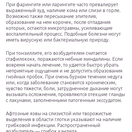
При фарингите или ларингите часто превалирует
выраженный зуд, наличие кома или слизи в горле.
Возможно также пересыхание эпителия,
образование на нем корочек, после отпадания
которых, остаются микротравмы, усиливающие
воспалительный процесс. Подобные болезни могут
иметь вирусную или бактериальную природу.
При тонзиллите, его возбудителем считается
стафилококк, поражаются небные миндалины. Если
вовремя начать лечение, то удается быстро убрать
неприятные ощущения и не допустить образования
гнойных пробок. При очень бурном течении недуга
или, когда заболевание становится хроническим,
чувство тяжести, боли, затрудненное дыхание могут
вызывать осложнения, проявляются отекшие гланды
с лакунами, заполненными патогенным экссудатом.
Афтозные язвы на слизистой или творожистые
выделения в области глотки указывают на наличие
грибковой инфекции. Распространенный
возбудитель — грибок кандида.