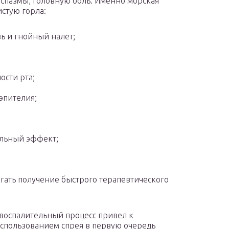
 спазмы, головную боль. Именно морская
истую горла:
ь и гнойный налет;
ости рта;
эпителия;
ельный эффект;
гать получение быстрого терапевтического
, воспалительный процесс привел к
спользованием спрея в первую очередь