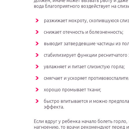
должен, иначе может вызвать рвоту и даже
вода благоприятного воздействует на слиз
разжижает мокроту, скопившуюся слиз
снижает отечность и болезненность;
выводит затвердевшие частицы из пол
стабилизирует функции реснитчатого 
увлажняет и питает слизистую горла;
смягчает и ускоряет противовоспалит
хорошо промывает ткани;
быстро впитывается и можно предпола
эффекта.
Если вдруг у ребенка начало болеть горло
нагноению, то врачи рекомендуют перед и