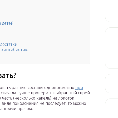
я детей
едостатки
го антибиотика
вать?
ьзовать разные составы одновременно
при
 сначала лучше проверить выбранный спрей
часть (несколько капель) на локоток
в виде покраснения не последует, то можно
санными врачом.