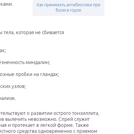
иками.
Как принимать антибиотики при
боли в горле
тела, которая не сбивается
ах;
лезненность миндалин;
озные пробки на гландах;
ских узлов;
нализе.
тельствуют о развитии острого тонзиллита,
ов вылечить невозможно. Спрей служит
ая и протекает в легкой форме. Также
местного средства одновременно с приемом