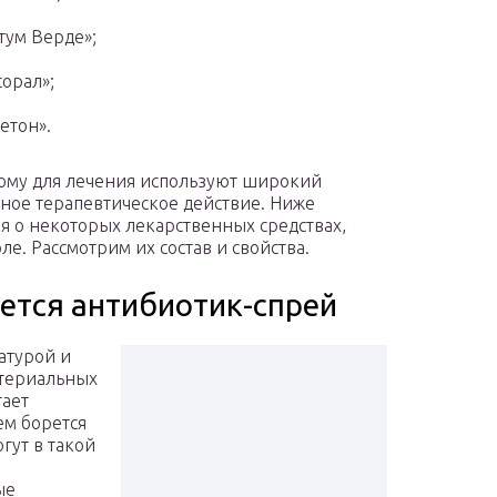
тум Верде»;
сорал»;
етон».
тому для лечения используют широкий
ное терапевтическое действие. Ниже
 о некоторых лекарственных средствах,
ле. Рассмотрим их состав и свойства.
яется антибиотик-спрей
атурой и
ктериальных
гает
ем борется
гут в такой
ые