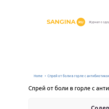
SANGINA
RU
Журнал о здо
Home
Спрей от боли в горле с антибиотико
Спрей от боли в горле с ан
Содер