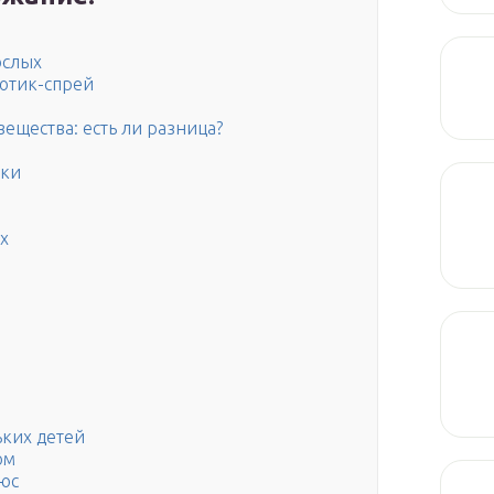
ослых
иотик-спрей
ещества: есть ли разница?
ики
х
ьких детей
ом
люс