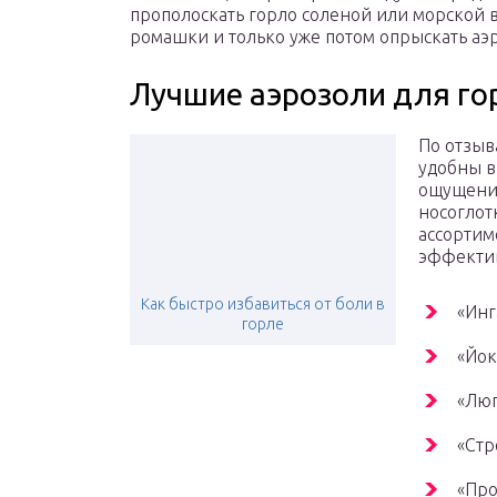
прополоскать горло соленой или морской 
ромашки и только уже потом опрыскать аэр
Лучшие аэрозоли для го
По отзыв
удобны в
ощущения
носоглот
ассортим
эффекти
Как быстро избавиться от боли в
«Инг
горле
«Йок
«Люг
«Стр
«Про