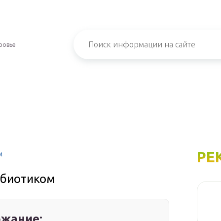
ровье
РЕ
м
тибиотиком
жание: