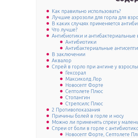
Как правильно использовать?
Лучшие аэрозоли для горла для взр
В каких случаях применяется антиб
Что лучше?
Антибиотики и антибактериальные в
Антибиотики
Антибактериальные антисепт
В заключении
Аквалор
Спрей в горло при ангине у взрослы
Гексорал
Максиколд Лор
Новосепт Форте
Септолете Плюс
Стопангин
Стрепсилс Плюс
2 Противопоказания
Причины болей в горле и носу
Можно ли применять спреи у мален
Спреи от боли в горле с антибиотик
Новосепт Форте, Септолете П