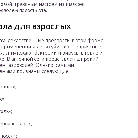
водой, травяным настоем из шалфея,
озолем полость рта.
рла для взрослых
ам, лекарственные препараты в этой форме
 применении и легко убирают неприятные
, уничтожают бактерии и вирусы в горле и
ке. В аптечной сети представлен широкий
ент аэрозолей. Однако, самыми
вными признаны следующие:
алипт»;
с»;
оль»;
епсилс Плюс»;
посол»;