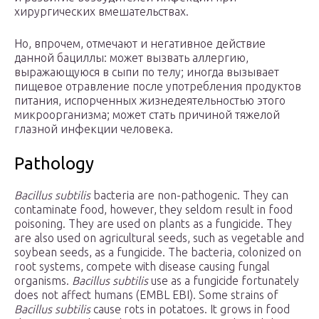
хирургических вмешательствах.
Но, впрочем, отмечают и негативное действие
данной бациллы: может вызвать аллергию,
выражающуюся в сыпи по телу; иногда вызывает
пищевое отравление после употребления продуктов
питания, испорченных жизнедеятельностью этого
микроорганизма; может стать причиной тяжелой
глазной инфекции человека.
Pathology
Bacillus subtilis
bacteria are non-pathogenic. They can
contaminate food, however, they seldom result in food
poisoning. They are used on plants as a fungicide. They
are also used on agricultural seeds, such as vegetable and
soybean seeds, as a fungicide. The bacteria, colonized on
root systems, compete with disease causing fungal
organisms.
Bacillus subtilis
use as a fungicide fortunately
does not affect humans (EMBL EBI). Some strains of
Bacillus subtilis
cause rots in potatoes. It grows in food