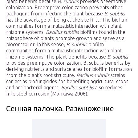
plant benefits because
B. subtilis
provides preemptive
colonization. Preemptive colonization prevents other
pathogens from infecting the plant because
B. subtilis
has the advantage of being at the site first. The biofilm
communities form a mutualistic interaction with plant
rhizome systems.
Bacillus subtilis
biofilms found in the
rhizosphere of plants promote growth and serve as a
biocontroller. In this sense,
B. subtilis
biofilm
communities form a mutualistic interaction with plant
rhizome systems. The plant benefits because
B. subtilis
provides preemptive colonizatiion. B. subtilis benefits by
deriving nutrients and surface area for biofilm formatiion
from the plant’s root structure.
Bacillus subtilis
strains
can act as biofungicides for benefiting agricultural crops
and antibacterial agents.
Bacillus subtilis
also reduces
mild steel corrosion (Morikawa 2006).
Сенная палочка. Размножение