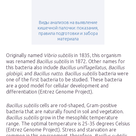
Виды анализов на выявление
кишечной палочки: показания,
правила подготовки и забора
материала
Originally named
Vibrio subtilis
in 1835, this organism
was renamed
Bacillus subtilis
in 1872. Other names for
this bacteria also include
Bacillus uniflagellatus
,
Bacillus
globigii
, and
Bacillus natto
.
Bacillus subtilis
bacteria were
one of the first bacteria to be studied. These bacteria
are a good model for cellular development and
differentiation (Entrez Genome Project).
Bacillus subtilis
cells are rod-shaped, Gram-positive
bacteria that are naturally found in soil and vegetation.
Bacillus subtilis
grow in the mesophilic temperature
range. The optimal temperature is 25-35 degrees Celsius
(Entrez Genome Project). Stress and starvation are
common in this environment, therefore,
Bacillus subtilis