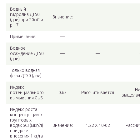
Водный
гидролиз ДТ50
Значение:
—
(дни) при 20oC и
pH 7
Примечание:
—
Водное
осаждение ДТ50
—
—
(дни)
Только водная
—
—
фаза ДТ50 (дни)
Индекс
Ни
потенциального
0.63
Рассчитывается
выщелач
вымывания GUS
Индекс роста
концентрации в
грунтовых
водах SCI (мкг/л)
Значение:
1.22 X 10-02
Рассчи
при дозе
внесения 1 кг/га