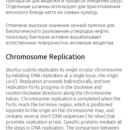
препаратах для выделки и процессе очищения шкур.
Отдельные штаммы используют для приготовления
японского блюда натто из соевых культур.
Отмечено высокое значение сенной палочки для
биологического разложения углеродов нефти,
поскольку бактерия активно вырабатывает
естественные поверхностно-активные вещества.
Chromosome Replication
Bacillus subtilis
duplicates its single circular chromosome
by initiating DNA replication at a single locus, the origin
(
oriC
). Replication proceeds bidirectionally and two
replication forks progress in the clockwise and
counterclockwise directions along the chromosome
halves. Chromosome replication is completed when the
forks reach the terminus region, which is positioned
opposite to the origin on the chromosome map, and
contains several short DNA sequences (
Ter
sites) that
promote replication arrest. Specific proteins mediate all
the steps in DNA replication. The comparison between