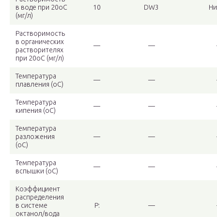
в воде при 20oC
10
DW3
Ни
(мг/л)
Растворимость
в органических
—
—
растворителях
при 20oC (мг/л)
Температура
—
—
плавления (oC)
Температура
—
—
кипения (oC)
Температура
разложения
—
—
(oC)
Температура
—
—
вспышки (oC)
Коэффициент
распределения
в системе
P:
—
октанол/вода