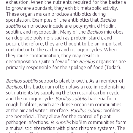
exhaustion. When the nutrients required for the bacteria
to grow are abundant, they exhibit metabolic activity.
These organisms can produce antibiotics during
sporulation. Examples of the antibiotics that
Bacillus
subtilis
can produce include are polymyxin, difficidin,
subtilin, and mycobacillin. Many of the
Bacillus
microbes
can degrade polymers such as protein, starch, and
pectin, therefore, they are thought to be an important
contributor to the carbon and nitrogen cycles. When
they cause contamination, they may result in
decomposition. Quite a few of the
Bacillus
organisms are
primarily responsible for the spoilage of food (Todar).
Bacillus subtilis
supports plant browth. As a member of
Bacillus
, this bacterium often plays a role in replenishing
soil nutrients by supplying the terrestrial carbon cycle
and the nitrogen cycle.
Bacillus subtilis
bacteria form
rough biofilms, which are dense organism communities,
at the air and water interface.
Bacillus subtilis
biofilms
are beneficial. They allow for the control of plant
pathogen infections.
B. subtilis
biofilm communities form
a mutualistic interaction with plant rhizome systems. The