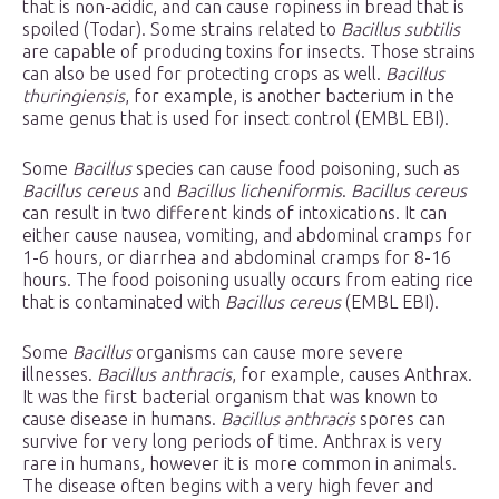
that is non-acidic, and can cause ropiness in bread that is
spoiled (Todar). Some strains related to
Bacillus subtilis
are capable of producing toxins for insects. Those strains
can also be used for protecting crops as well.
Bacillus
thuringiensis
, for example, is another bacterium in the
same genus that is used for insect control (EMBL EBI).
Some
Bacillus
species can cause food poisoning, such as
Bacillus cereus
and
Bacillus licheniformis
.
Bacillus cereus
can result in two different kinds of intoxications. It can
either cause nausea, vomiting, and abdominal cramps for
1-6 hours, or diarrhea and abdominal cramps for 8-16
hours. The food poisoning usually occurs from eating rice
that is contaminated with
Bacillus cereus
(EMBL EBI).
Some
Bacillus
organisms can cause more severe
illnesses.
Bacillus anthracis
, for example, causes Anthrax.
It was the first bacterial organism that was known to
cause disease in humans.
Bacillus anthracis
spores can
survive for very long periods of time. Anthrax is very
rare in humans, however it is more common in animals.
The disease often begins with a very high fever and