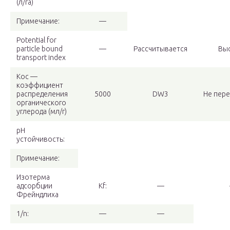
(л/га)
Примечание:
—
Potential for
particle bound
—
Рассчитывается
Вы
transport index
Koc —
коэффициент
распределения
5000
DW3
Не пере
органического
углерода (мл/г)
pH
устойчивость:
Примечание:
Изотерма
адсорбции
Kf:
—
Фрейндлиха
1/n:
—
—