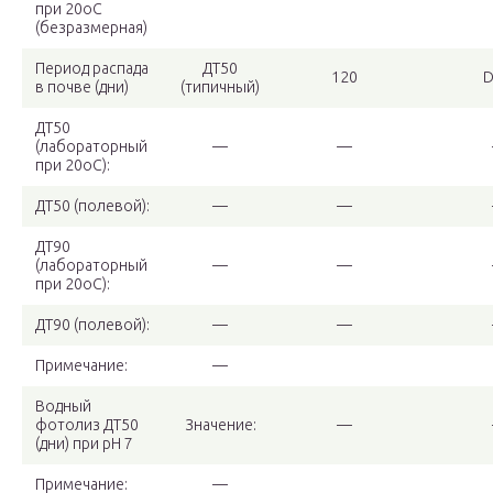
при 20oC
(безразмерная)
Период распада
ДТ50
120
в почве (дни)
(типичный)
ДТ50
(лабораторный
—
—
при 20oC):
ДТ50 (полевой):
—
—
ДТ90
(лабораторный
—
—
при 20oC):
ДТ90 (полевой):
—
—
Примечание:
—
Водный
фотолиз ДТ50
Значение:
—
(дни) при pH 7
Примечание:
—