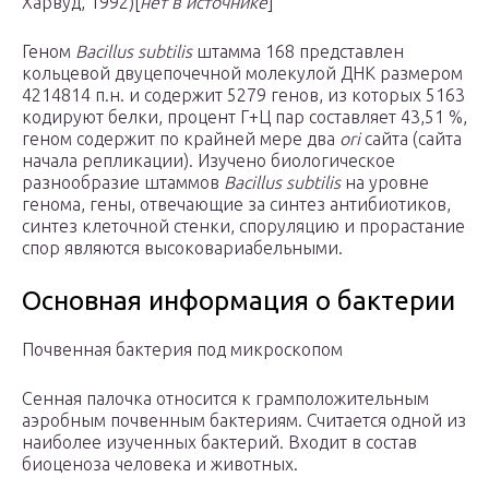
Харвуд, 1992)[
нет в источнике
]
Геном
Bacillus subtilis
штамма 168 представлен
кольцевой двуцепочечной молекулой ДНК размером
4214814 п.н. и содержит 5279 генов, из которых 5163
кодируют белки, процент Г+Ц пар составляет 43,51 %,
геном содержит по крайней мере два
ori
сайта (сайта
начала репликации). Изучено биологическое
разнообразие штаммов
Bacillus subtilis
на уровне
генома, гены, отвечающие за синтез антибиотиков,
синтез клеточной стенки, споруляцию и прорастание
спор являются высоковариабельными.
Основная информация о бактерии
Почвенная бактерия под микроскопом
Сенная палочка относится к грамположительным
аэробным почвенным бактериям. Считается одной из
наиболее изученных бактерий. Входит в состав
биоценоза человека и животных.