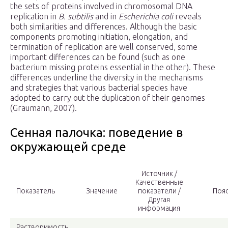
the sets of proteins involved in chromosomal DNA
replication in
B. subtilis
and in
Escherichia coli
reveals
both similarities and differences. Although the basic
components promoting initiation, elongation, and
termination of replication are well conserved, some
important differences can be found (such as one
bacterium missing proteins essential in the other). These
differences underline the diversity in the mechanisms
and strategies that various bacterial species have
adopted to carry out the duplication of their genomes
(Graumann, 2007).
Сенная палочка: поведение в
окружающей среде
Источник /
Качественные
Показатель
Значение
показатели /
Поя
Другая
информация
Растворимость