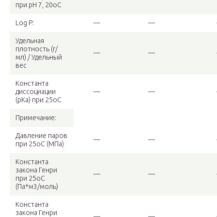
при pH 7, 20oC
Log P:
—
—
Удельная
плотность (г/
—
—
мл) / Удельный
вес
Константа
диссоциации
—
—
(pKa) при 25oC
Примечание:
Давление паров
—
—
при 25oC (МПа)
Константа
закона Генри
—
—
при 25oC
(Па*м3/моль)
Константа
закона Генри
—
—