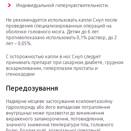
Индивидуальной гиперчувствительности.
Не рекомендуется использовать капли Снуп после
проведения специализированных операций на
оболочке головного мозга. Детям до 6 лет
противопоказано использовать 0,1% раствор, до 2
лет – 0,05%.
С осторожностью капли в нос Снуп следует
принимать препарат при сахарном диабете, грудном
вскармливании, гиперплазии простаты и
стенокардии
Передозування
Надмірне місцеве застосування ксилометазоліну
гідрохлориду або його випадкове потрапляння
внутрішньо може призвести до виникнення
вираженого запаморочення, потовиділення,
значного зниження температури тіла, головного
болю, брадикардії, артеріальної гіпертензії,