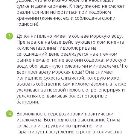
удобно, что его можно носить в небольшой
сумке и даже кармане. К тому же оно не сможет
разлиться или испортиться при подобном
хранении (конечно, если соблюдены сроки
годности).
Дополнительно имеет в составе морскую воду.
Препаратов на базе действующего компонента
ксилометазолина гидрохлорида на
сегодняшний день реализуется на аптечном
рынке немало, но не все они содержат морскую
воду, обогащенную полезными минералами. Что
дает препарату морская вода? Она снимает
излишнюю сухость слизистой, которую может
вызвать собственно сам километазолин, а также
ухаживает за носовой полостью, регенерируя и
увлажняя ее, вымывая болезнетворные
бактерии.
Возможность передозировки практически
исключена. Всего одно вспрыскивание Снупа
согласно инструкции по применению
гарантирует поступление строгого количества