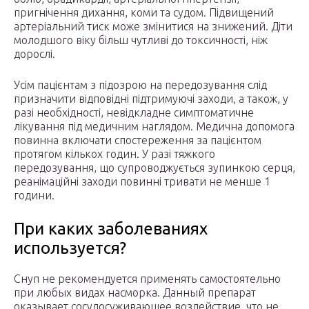
пригнічення дихання, коми та судом. Підвищений
артеріальний тиск може змінитися на знижений. Діти
молодшого віку більш чутливі до токсичності, ніж
дорослі.
Усім пацієнтам з підозрою на передозування слід
призначити відповідні підтримуючі заходи, а також, у
разі необхідності, невідкладне симптоматичне
лікування під медичним наглядом. Медична допомога
повинна включати спостереження за пацієнтом
протягом кількох годин. У разі тяжкого
передозування, що супроводжується зупинкою серця,
реанімаційні заходи повинні тривати не менше 1
години.
При каких заболеваниях
используется?
Снуп не рекомендуется применять самостоятельно
при любых видах насморка. Данный препарат
оказывает сосудосуживающее воздействие, что не