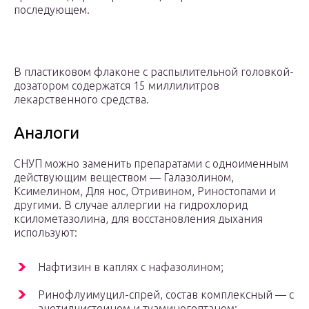
последующем.
В пластиковом флаконе с распылительной головкой-
дозатором содержатся 15 миллилитров
лекарственного средства.
Аналоги
СНУП можно заменить препаратами с одноименным
действующим веществом — Галазолином,
Ксимелином, Для нос, Отривином, Риностопами и
другими. В случае аллергии на гидрохлорид
ксилометазолина, для восстановления дыхания
используют:
Нафтизин в каплях с нафазолином;
Ринофлуимуцил-спрей, состав комплексный — с
ацетилцистеином и туаминогептаном;