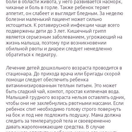
боли в области живота, у него развивается насморк,
чиханье и боль в горле. Также ребенок теряет
аппетит, он слабеет и выглядит бледным. За неделю
болезни маленький пациент может сильно
истощиться. К ротавирусной инфекции чаще всего
подвержены дети до 3 лет. Кишечный грипп
является серьезным заболеванием, угрожающий на
жизнь малыша, поэтому при возникновении
обильной рвоты и диареи следует немедленно
обратиться к педиатру.
Лечение детей дошкольного возраста проводится в
стационара. До прихода врача или бригады скорой
помощи следует обеспечить ребенка
витаминизированным теплым питьем. Это может
быть сладкий чай, компот, простая кипяченая вода.
Малышей грудного возраста нельзя оставлять одних,
чтобы они не захлебнулись рвотными массами. Если
ребенок спит необходимо голову строго повернуть
на бок и под нее подложить подушку. Мама должна
следить за температурой тела и своевременно
давать жаропонижающие средства. В случае