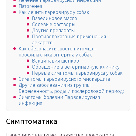
Лечение парвовирусной инфекции
Патогенез
Как лечить парвовирус у собак
Вазелиновое масло
Солевые растворы
Другие препараты
Противопоказания применения
лекарств
Как обезопасить своего питомца –
профилактика энтерита у собак
Вакцинация щенков
Обращение в ветеринарную клинику
Первые симптомы парвовируса у собак
Симптомы парвовирусного миокардита
Другие заболевания из группы
Беременность, роды и послеродовой период:
Симптомы болезни Парвовирусная
инфекция
Симптоматика
Парвовирус выступает в качестве провокатора