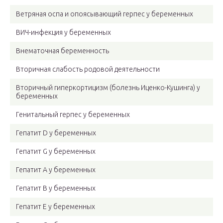
Ветряная оспа и опоясывающий герпес у беременных
ВИЧ-инфекция у беременных
Внематочная беременность
Вторичная слабость родовой деятельности
Вторичный гиперкортицизм (болезнь Иценко-Кушинга) у
беременных
Генитальный герпес у беременных
Гепатит D у беременных
Гепатит G у беременных
Гепатит А у беременных
Гепатит В у беременных
Гепатит Е у беременных