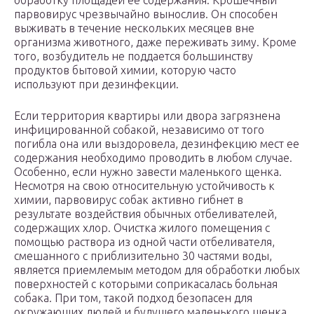
обработку площадей ее содержания. Крошечный
парвовирус чрезвычайно вынослив. Он способен
выживать в течение нескольких месяцев вне
организма животного, даже переживать зиму. Кроме
того, возбудитель не поддается большинству
продуктов бытовой химии, которую часто
используют при дезинфекции.
Если территория квартиры или двора загрязнена
инфицированной собакой, независимо от того
погибла она или выздоровела, дезинфекцию мест ее
содержания необходимо проводить в любом случае.
Особенно, если нужно завести маленького щенка.
Несмотря на свою относительную устойчивость к
химии, парвовирус собак активно гибнет в
результате воздействия обычных отбеливателей,
содержащих хлор. Очистка жилого помещения с
помощью раствора из одной части отбеливателя,
смешанного с приблизительно 30 частями воды,
является приемлемым методом для обработки любых
поверхностей с которыми соприкасалась больная
собака. При том, такой подход безопасен для
окружающих людей и будущего маленького щенка.