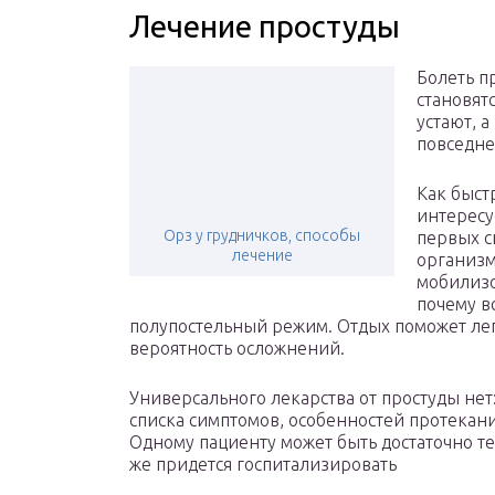
Лечение простуды
Болеть п
становят
устают, 
повседне
Как быст
интересу
Орз у грудничков, способы
первых с
лечение
организм
мобилизо
почему в
полупостельный режим. Отдых поможет лег
вероятность осложнений.
Универсального лекарства от простуды нет:
списка симптомов, особенностей протекан
Одному пациенту может быть достаточно те
же придется госпитализировать