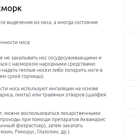
сморк
ся выделения из носа, а иногда состояние
енности носа:
ше не закапывать нос сосудосуживающими и
ться с насморком народными средствами:
и надеть теплые носки либо попарить ноги в
ем сухой горчицы).
сти носа используют ингаляции на основе
ариса, пихты) или травяных отваров (шалфея
ит, можно воспользоваться лекарственными
е проходы при помощи препаратов Аквамарис
ычный физрастовр), затем закапать
ин, Ринорус, Глазолин, др.).