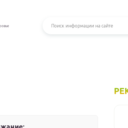
ровье
РЕ
жание: