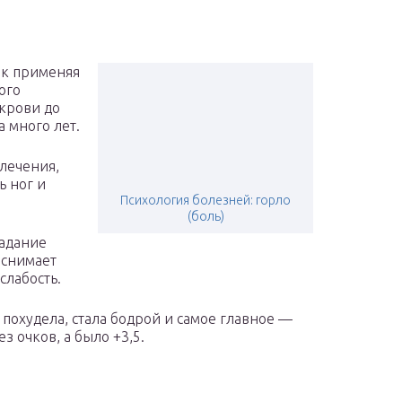
ак применяя
ого
 крови до
а много лет.
лечения,
ь ног и
Психология болезней: горло
(боль)
адание
 снимает
слабость.
я похудела, стала бодрой и самое главное —
з очков, а было +3,5.