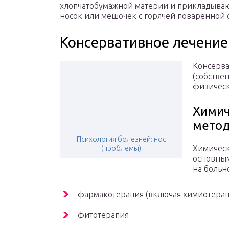
хлопчатобумажной материи и прикладываю
носок или мешочек с горячей поваренной 
Консервативное лечение
Консерва
(собстве
физическ
Химич
мето
Психология болезней: нос
Химическ
(проблемы)
основным
на больно
фармакотерапия (включая химиотера
фитотерапия