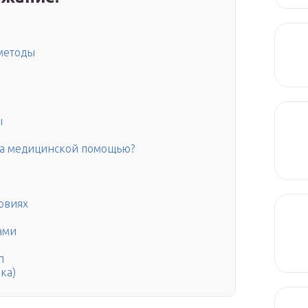
методы
ы
 за медицинской помощью?
овиях
ами
п
ка)