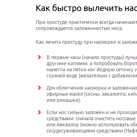
Как быстро вылечить на
При простуде практически всегда начинают
сопровождается заложенностью носа.
Как лечить простуду при насморке и залож
В первые часы (начало простуды) луч
другими каплями, а попробовать боро
нанести на пятки ног йодную сеточку 
горячей воде (желательно с добавлени
Для облегчения насморка и заложенно
эфирных масел (сосны, эвкалипта, кип
или ромашки).
Если нос сильно заложен и не проход
средствами: сначала очистить носовы
или Авквалор (можно использовать об
сосудосуживающими средствами (Нафтиз