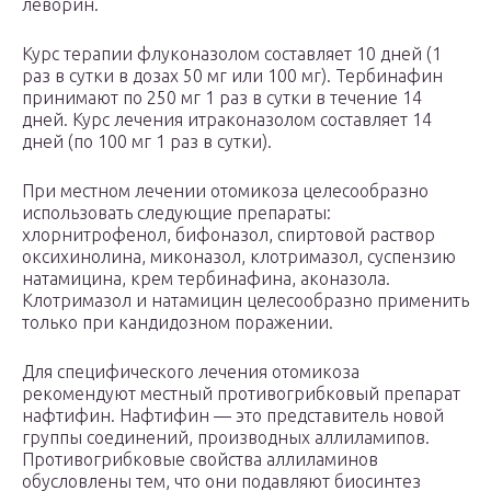
леворин.
Курс терапии флуконазолом составляет 10 дней (1
раз в сутки в дозах 50 мг или 100 мг). Тербинафин
принимают по 250 мг 1 раз в сутки в течение 14
дней. Курс лечения итраконазолом составляет 14
дней (по 100 мг 1 раз в сутки).
При местном лечении отомикоза целесообразно
использовать следующие препараты:
хлорнитрофенол, бифоназол, спиртовой раствор
оксихинолина, миконазол, клотримазол, суспензию
натамицина, крем тербинафина, аконазола.
Клотримазол и натамицин целесообразно применить
только при кандидозном поражении.
Для специфического лечения отомикоза
рекомендуют местный противогрибковый препарат
нафтифин. Нафтифин — это представитель новой
группы соединений, производных аллиламипов.
Противогрибковые свойства аллиламинов
обусловлены тем, что они подавляют биосинтез