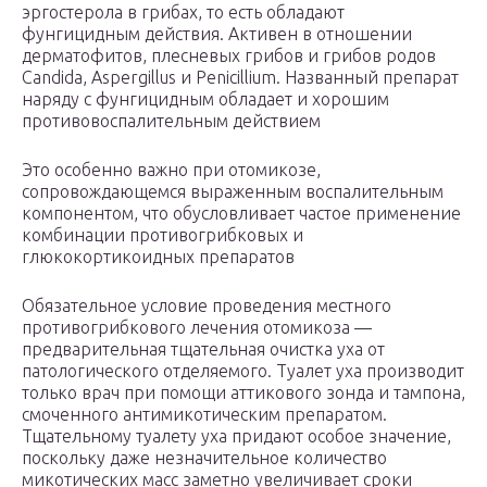
эргостерола в грибах, то есть обладают
фунгицидным действия. Активен в отношении
дерматофитов, плесневых грибов и грибов родов
Candida, Aspergillus и Penicillium. Названный препарат
наряду с фунгицидным обладает и хорошим
противовоспалительным действием
Это особенно важно при отомикозе,
сопровождающемся выраженным воспалительным
компонентом, что обусловливает частое применение
комбинации противогрибковых и
глюкокортикоидных препаратов
Обязательное условие проведения местного
противогрибкового лечения отомикоза —
предварительная тщательная очистка уха от
патологического отделяемого. Туалет уха производит
только врач при помощи аттикового зонда и тампона,
смоченного антимикотическим препаратом.
Тщательному туалету уха придают особое значение,
поскольку даже незначительное количество
микотических масс заметно увеличивает сроки