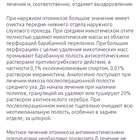
лечения и, соответственно, отдаляет выздоровление.
При наружном отомикозе большое значение имеет
очистка передне-нижнего отдела наружного
слухового прохода. При среднем микотическом отите
полностью удаляют микотические массы из области
перфораций барабанной перепонки. При больших
перфорациях с целью удаления микотических масс
промывают барабанную полость антисептическими
растворами противогрибкового действия, в
частности 0,1% оксихинолиновым спиртом, 0,01%
раствором мирамистина. Аналогично поступают при
лечении микоза послеоперационной полости
среднего уха. До начала лечения при наличии
полипов, грануляций их удаляют или тушируют 20%
раствором азотнокислого серебра. При
послеоперационном микозе тщательно очищают всю
неотимпанальную полость, особенно в заднем
отделе, за шпорой.
Местное лечение отомикоза антимикотическими
препаратами необходимо проводить ß течение не